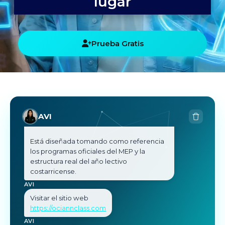
lugar
La inteligencia artificial funciona como 
asistente: propone borradores, 
actividades y criterios de evaluación, pero 
Prueba Gratis
la decisión final siempre es suya. No 
necesita conocimientos técnicos para 
usarla.
Está diseñada tomando como referencia 
los programas oficiales del MEP y la 
estructura real del año lectivo 
costarricense.
AVI
AVI
Visitar el sitio web
https://ociannclass.com
AVI
¿La respuesta recibida le fue de ayuda?
Sí